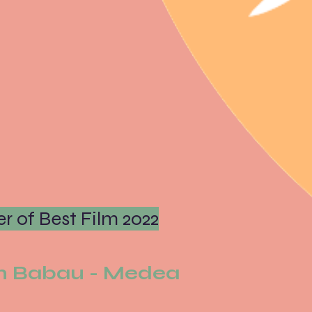
r of Best Film 2022
in Babau - Medea