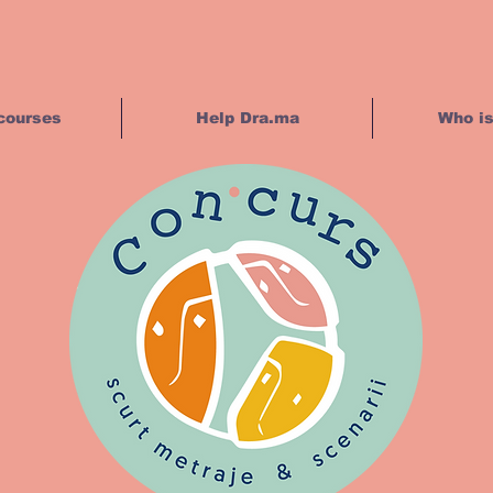
courses
Help Dra.ma
Who i