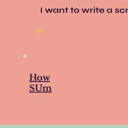
I want to write a scr
How
S
Um