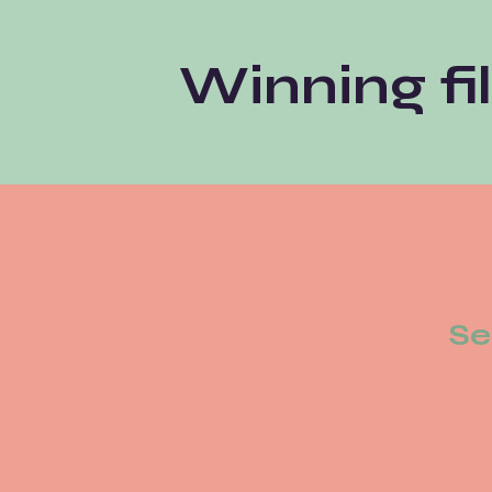
Winning fi
Se