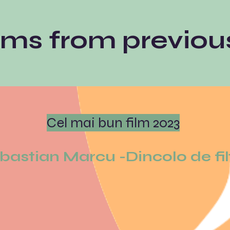
lms from previou
Cel mai bun film 2023
bastian Marcu -Dincolo de fil