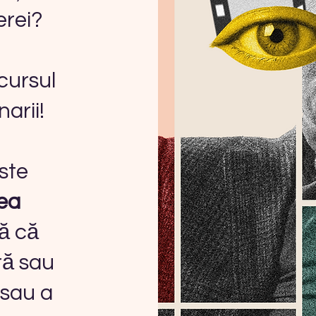
erei?
cursul
arii!
este
ea
ă că
iră sau
 sau a