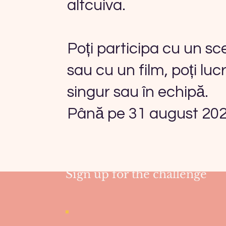
altcuiva.
Poți participa cu un sc
sau cu un film, poți luc
singur sau în echipă.
Are you between 5 and 18 yea
Până pe 31 august 20
you have an idea for a mono
and someone to help you?
Sign up for the challenge