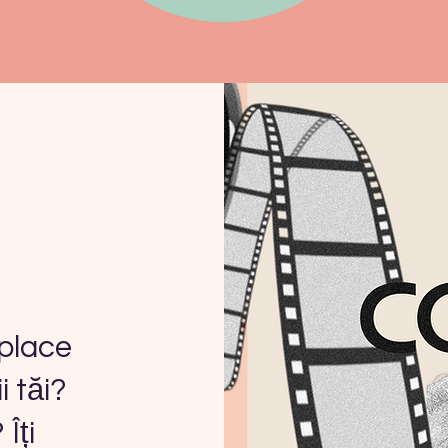
 place
i tăi?
Îți