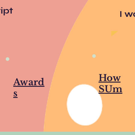
ipt
I w
How
Award
S
Um
s