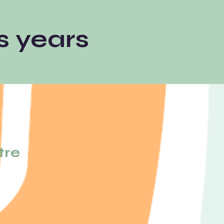
s years
tre